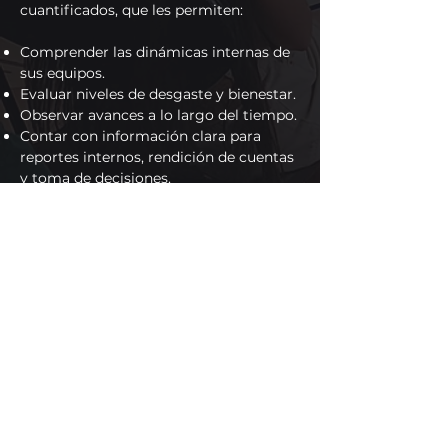
cuantificados, que les permiten:
Comprender las dinámicas internas de
sus equipos.
Evaluar niveles de desgaste y bienestar.
Observar avances a lo largo del tiempo.
Contar con información clara para
reportes internos, rendición de cuentas
y toma de decisiones.
Experiencia y trabajo con
organizaciones
internacionales
Nuestra experiencia se construye en
diálogo con organizaciones que operan
en contextos de alta complejidad social,
ambiental y humanitaria. Hemos
colaborado y desarrollado espacios de
acompañamiento psicosocial, cuidado
de equipos y trabajo comunitario junto